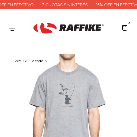
F EN EFECTIVO
3 CUOTAS SIN INTERÉS
15% OFF EN EFECTIVO
0
26% OFF desde 3