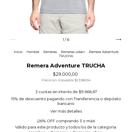
1
/
6
Inicio
.
Hombre
.
Remeras
.
Remeras urban
.
Remera Adventure
TRUCHA
Remera Adventure TRUCHA
$29.000,00
Precio sin impuestos
$23.966,94
3
cuotas sin interés de
$9.666,67
15% de descuento
pagando con Transferencia o depósito
bancario
Ver más detalles
¡26% OFF comprando 3 o más!
Válido para este producto y todos los de la categoría: