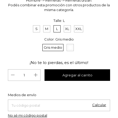
Hombre -> Remeras -> Remeras urban.
Podés combinar esta promoción con otros productos de la
misma categoría.
Talle:
L
S
M
L
XL
XXL
Color:
Gris medio
Gris medio
¡No te lo pierdas, es el último!
Cambiar CP
Entregas para el CP:
Medios de envío
Calcular
No sé mi código postal