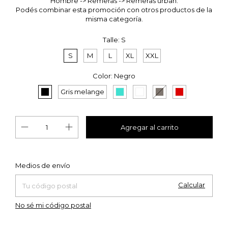
Hombre -> Remeras -> Remeras urban.
Podés combinar esta promoción con otros productos de la
misma categoría.
Talle:
S
S
M
L
XL
XXL
Color:
Negro
Gris melange
Cambiar CP
Entregas para el CP:
Medios de envío
Calcular
No sé mi código postal