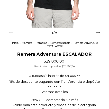
1
/
6
Inicio
.
Hombre
.
Remeras
.
Remeras urban
.
Remera Adventure
ESCALADOR
Remera Adventure ESCALADOR
$29.000,00
Precio sin impuestos
$23.966,94
3
cuotas sin interés de
$9.666,67
15% de descuento
pagando con Transferencia o depósito
bancario
Ver más detalles
¡26% OFF comprando 3 o más!
Válido para este producto y todos los de la categoría: