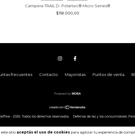
Campera TRAIL D- Polartec® Micro Series®
$118.000,00
untas frecuentes
Contacto
Mayoristas
Puntos de venta
B
Powered by
MOBA
ffike - 2026. Todos los derechos reservados.
Defensa de las y los consumidores. Par
este sitio
aceptás el uso de cookies
para agilizar tu experiencia de compr