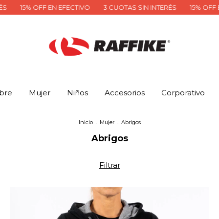
F EN EFECTIVO
3 CUOTAS SIN INTERÉS
15% OFF EN EFECTIVO
bre
Mujer
Niños
Accesorios
Corporativo
Inicio
.
Mujer
.
Abrigos
Abrigos
Filtrar