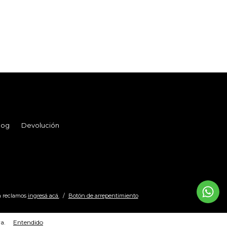
log
Devolución
a reclamos
ingresá acá.
/
Botón de arrepentimiento
a.
Entendido