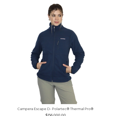
Campera Escape D- Polartec® Thermal Pro®
$156.000,00