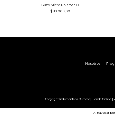
Buzo Micro Polartec D
$89.000,00
Nosotros
Preg
Copyright Indumentaria Outdoor | Tienda Online | Ra
Al navegar por 