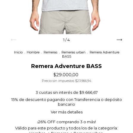
1
/
4
Inicio
.
Hombre
.
Remeras
.
Remeras urban
.
Remera Adventure
BASS
Remera Adventure BASS
$29.000,00
Precio sin impuestos
$23.966,94
3
cuotas sin interés de
$9.666,67
15% de descuento
pagando con Transferencia o depósito
bancario
Ver más detalles
¡26% OFF comprando 3 o más!
Válido para este producto y todos los de la categoría: