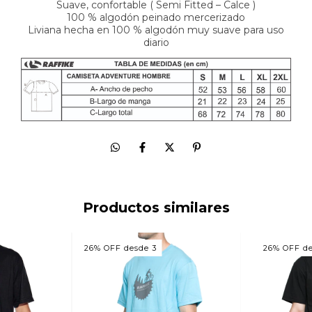
Suave, confortable ( Semi Fitted – Calce )
100 % algodón peinado mercerizado
Liviana hecha en 100 % algodón muy suave para uso
diario
Productos similares
26% OFF desde 3
26% OFF de