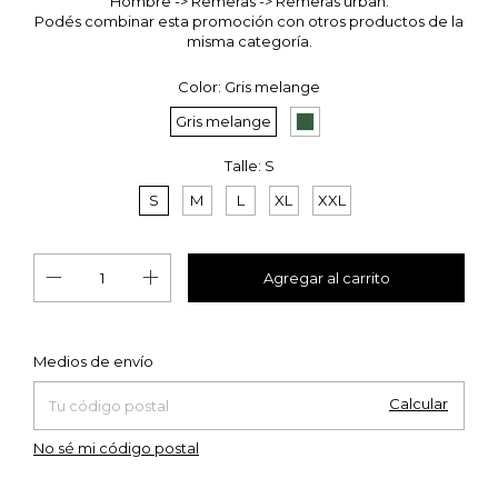
Hombre -> Remeras -> Remeras urban.
Podés combinar esta promoción con otros productos de la
misma categoría.
Color:
Gris melange
Gris melange
Talle:
S
S
M
L
XL
XXL
Cambiar CP
Entregas para el CP:
Medios de envío
Calcular
No sé mi código postal