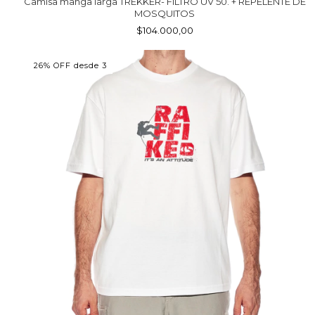
Camisa manga larga TREKKER- FILTRO UV 50. + REPELENTE DE
MOSQUITOS
$104.000,00
26% OFF desde 3