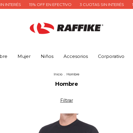
 EFECTIVO
3 CUOTAS SIN INTERÉS
15% OFF EN EFECTIVO
3
bre
Mujer
Niños
Accesorios
Corporativo
Inicio
.
Hombre
Hombre
Filtrar