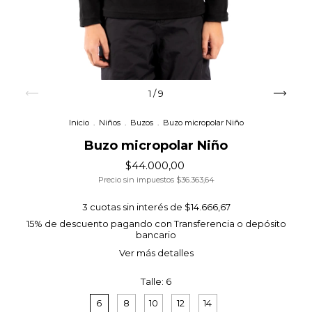
1
/
9
Inicio
.
Niños
.
Buzos
.
Buzo micropolar Niño
Buzo micropolar Niño
$44.000,00
Precio sin impuestos
$36.363,64
3
cuotas sin interés de
$14.666,67
15% de descuento
pagando con Transferencia o depósito
bancario
Ver más detalles
Talle:
6
6
8
10
12
14