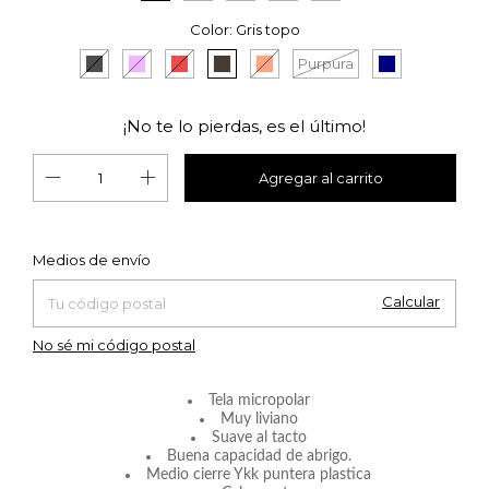
Color:
Gris topo
Purpura
¡No te lo pierdas, es el último!
Cambiar CP
Entregas para el CP:
Medios de envío
Calcular
No sé mi código postal
Tela micropolar
Muy liviano
Suave al tacto
Buena capacidad de abrigo.
Medio cierre Ykk puntera plastica